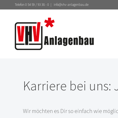
Zum
Telefon 0 54 59 / 93 38 - 0
|
info@vhv-anlagenbau.de
Inhalt
springen
Karriere bei uns:
Wir möchten es Dir so einfach wie mögli