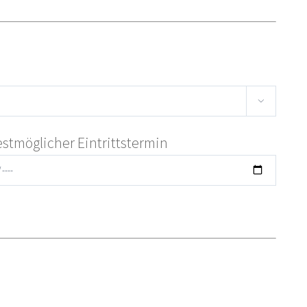

estmöglicher Eintrittstermin