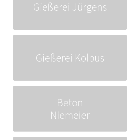
Gießerei Jürgens
> find out more…
Foundry
Gießerei Kolbus
> find out more…
Beton
Concrete
> find out more…
Niemeier